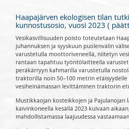
Haapajärven ekologisen tilan tut
kunnostusosio, vuosi 2023 ( päät
Vesikasvillisuuden poisto toteutetaan H
juhannuksen ja syyskuun puolenvälin välise
varustetulla moottoriveneellä, niitetyn ves
rantaan tapahtuu työntölaitteella varustet
peräkärryyn kahmarilla varustetulla nostola
traktorilla noin 50–100 metrin etäisyydell
vesiheinämassan levittäminen traktorin etu
Mustikkaojan kosteikkojen ja Pajulanojan 
kaivinkoneella kesällä 2023 kuivaan aikaan
mahdollistamassa laajuudessa vastaamaan