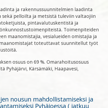
aadinta ja rakennussuunnitelmien laadinta
 sekä pelloilta ja metsistä tuleviin valtaojiin
oketjuista, pintavalutuskentistä ja
stönkunnostustoimenpiteistä. Toimenpiteiden
en maanomistajia, vesialueiden omistajia ja
 maanomistajat toteuttavat suunnitellut työt
ustöitä.
uksen osuus on 69 %. Omarahoitusosuus
ltä Pyhäjärvi, Kärsämäki, Haapavesi,
ojen nousun mahdollistamiseksi ja
antamiseksi Pyhäjoessa ( jatkuu