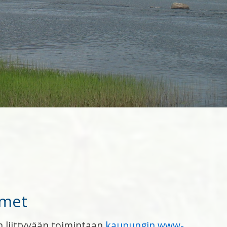
imet
 liittyvään toimintaan
kaupungin www-