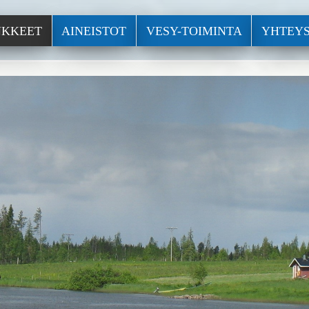
KKEET
AINEISTOT
VESY-TOIMINTA
YHTEYS