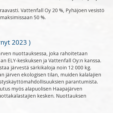
avasti. Vattenfall Oy 20 %, Pyhäjoen vesistö
 maksimissaan 50 %.
ynyt 2023 )
ärven nuottauksessa, joka rahoitetaan
 ELY-keskuksen ja Vattenfall Oy:n kanssa.
aa järvestä särkikaloja noin 12 000 kg.
n järven ekologisen tilan, muiden kalalajien
kistyskäyttömahdollisuuksien parantumista.
ikutus myös alapuolisen Haapajärven
nuottakalastajien kesken. Nuottauksen