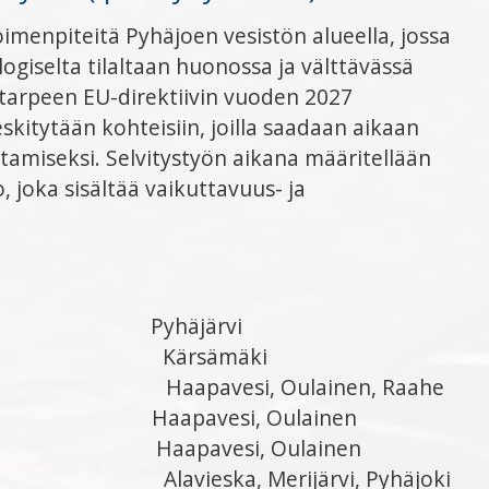
imenpiteitä Pyhäjoen vesistön alueella, jossa
ogiselta tilaltaan huonossa ja välttävässä
 tarpeen EU-direktiivin vuoden 2027
kitytään kohteisiin, joilla saadaan aikaan
tamiseksi. Selvitystyön aikana määritellään
 joka sisältää vaikuttavuus- ja
Pyhäjärvi
Kärsämäki
Haapavesi, Oulainen, Raahe
Haapavesi, Oulainen
Haapavesi, Oulainen
soja Alavieska, Merijärvi, Pyhäjoki