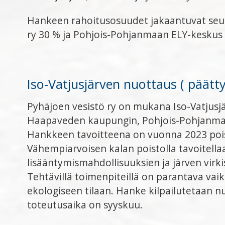
Hankeen rahoitusosuudet jakaantuvat seura
ry 30 % ja Pohjois-Pohjanmaan ELY-keskus
Iso-Vatjusjärven nuottaus ( päätt
Pyhäjoen vesistö ry on mukana Iso-Vatjusj
Haapaveden kaupungin, Pohjois-Pohjanmaan
Hankkeen tavoitteena on vuonna 2023 poist
Vähempiarvoisen kalan poistolla tavoitellaa
lisääntymismahdollisuuksien ja järven vir
Tehtävillä toimenpiteillä on parantava va
ekologiseen tilaan. Hanke kilpailutetaan 
toteutusaika on syyskuu.