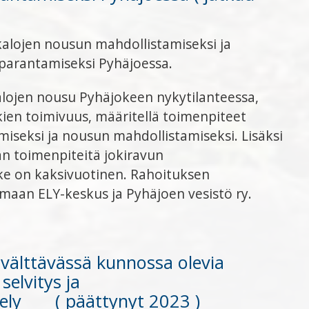
kalojen nousun mahdollistamiseksi ja
 parantamiseksi Pyhäjoessa.
alojen nousu Pyhäjokeen nykytilanteessa,
kien toimivuus, määritellä toimenpiteet
iseksi ja nousun mahdollistamiseksi. Lisäksi
än toimenpiteitä jokiravun
ke on kaksivuotinen. Rahoituksen
maan ELY-keskus ja Pyhäjoen vesistö ry.
a välttävässä kunnossa olevia
selvitys ja
tely ( päättynyt 2023 )