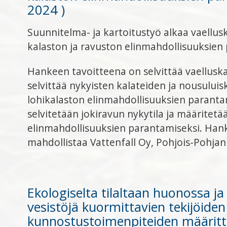
2024 )
Suunnitelma- ja kartoitustyö alkaa vaellus
kalaston ja ravuston elinmahdollisuuksien
Hankeen tavoitteena on selvittää vaellusk
selvittää nykyisten kalateiden ja nousuluis
lohikalaston elinmahdollisuuksien parantam
selvitetään jokiravun nykytila ja määritetä
elinmahdollisuuksien parantamiseksi. Han
mahdollistaa Vattenfall Oy, Pohjois-Pohjan
Ekologiselta tilaltaan huonossa j
vesistöjä kuormittavien tekijöiden 
kunnostustoimenpiteiden määrit