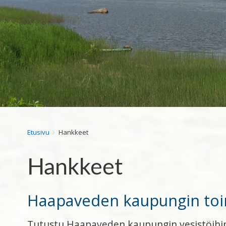
Breadcrumbs
You
Etusivu
Hankkeet
are
here:
Hankkeet
Haapaveden kaupungin to
Tutustu Haapaveden kaupungin vesistöihin