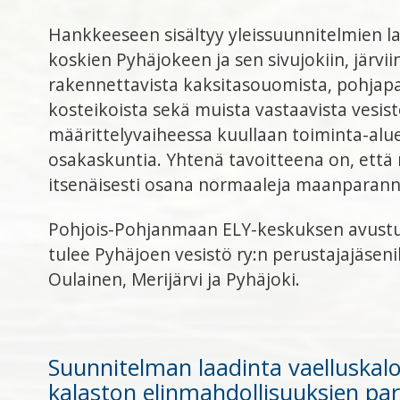
Hankkeeseen sisältyy yleissuunnitelmien l
koskien Pyhäjokeen ja sen sivujokiin, järviin
rakennettavista kaksitasouomista, pohjapat
kosteikoista sekä muista vastaavista vesi
määrittelyvaiheessa kuullaan toiminta-alue
osakaskuntia. Yhtenä tavoitteena on, että
itsenäisesti osana normaaleja maanparann
Pohjois-Pohjanmaan ELY-keskuksen avust
tulee Pyhäjoen vesistö ry:n perustajajäseni
Oulainen, Merijärvi ja Pyhäjoki.
Suunnitelman laadinta vaelluskal
kalaston elinmahdollisuuksien par