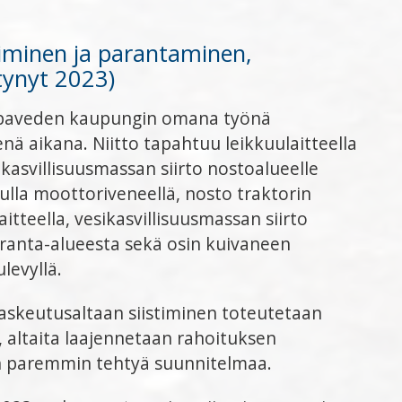
kiminen ja parantaminen,
tynyt 2023)
aapaveden kaupungin omana työnä
nä aikana. Niitto tapahtuu leikkuulaitteella
ikasvillisuusmassan siirto nostoalueelle
ulla moottoriveneellä, nosto traktorin
itteella, vesikasvillisuusmassan siirto
e ranta-alueesta sekä osin kuivaneen
levyllä.
laskeutusaltaan siistiminen toteutetaan
, altaita laajennetaan rahoituksen
 paremmin tehtyä suunnitelmaa.