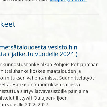
kkeet
metsätaloudesta vesistöihin
ä ( jatkettu vuodelle 2024 )
tönkunnostushanke alkaa Pohjois-Pohjanmaan
nnitteluhanke koskee maatalouden ja
ormituksen vähentämistä. Suunnittelutyöt
elta. Hanke on rahoituksen salliessa
tuttua siirtyy latvavesistöille päin aina
telut liittyvät Oulujoen-Iijoen
an vuosille 2022–2027.