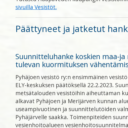
sivuilla Vesistöt.
Päättyneet ja jatketut han
Suunnitteluhanke koskien maa-ja 
tulevan kuormituksen vähentämist
Pyhäjoen vesistö ry:n ensimmäinen vesis
ELY-keskuksen päätöksellä 22.2.2023. Suu
metsätalouden vesistöihin aiheuttaman ku
alkavat Pyhäjoen ja Merijärven kunnan alue
useampivuotinen ja suunnittelutöiden valmis
Pyhäjärvelle saakka. Toimenpiteiden suunnit
vesienhoitoalueen vesienhoitosuunnitelma