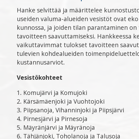
Hanke selvittää ja määrittelee kunnostusto
useiden valuma-alueiden vesistöt ovat ekol
kunnossa, ja joiden tilan parantaminen on
tavoitteen saavuttamiseksi. Hankkeessa kes
vaikuttavimmat tulokset tavoitteen saavut
tulevien kohdealueiden toimenpideluettelo,
kustannusarviot.
Vesistökohteet
1. Komujärvi ja Komujoki
2. Kärsämäenjoki ja Vuohtojoki
3. Piipsanoja, Vihanninjoki ja Piipsjärvi
4. Pirnesjärvi ja Pirnesoja
5. Mäyränjärvi ja Mäyränoja
6. Tähjänjoki, Toholanoja ja Talu