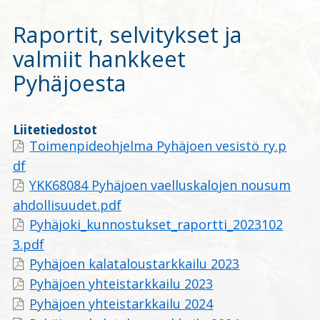
Raportit, selvitykset ja
valmiit hankkeet
Pyhäjoesta
Liitetiedostot
Toimenpideohjelma Pyhäjoen vesistö ry.p
df
YKK68084 Pyhäjoen vaelluskalojen nousum
ahdollisuudet.pdf
Pyhäjoki_kunnostukset_raportti_2023102
3.pdf
Pyhäjoen kalataloustarkkailu 2023
Pyhäjoen yhteistarkkailu 2023
Pyhäjoen yhteistarkkailu 2024