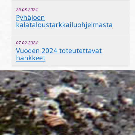
26.03.2024
Pyhäjoen
kalataloustarkkailuohjelmasta
07.02.2024
Vuoden 2024 toteutettavat
hankkeet